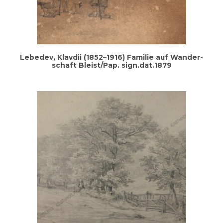
Lebe­dev, Klav­dii (1852–1916) Fami­lie auf Wan­der­
schaft Bleist/Pap. sign.dat.1879