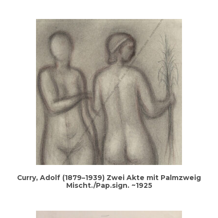
Cur­ry, Adolf (1879–1939) Zwei Akte mit Palm­zweig
Mischt./Pap.sign. ~1925