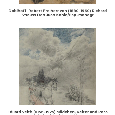
Doblhoff, Robert Frei­herr von (1880–1960) Richard
Strauss Don Juan Kohle/Pap .mono­gr
Edu­ard Veith (1856–1925) Mäd­chen, Rei­ter und Ross