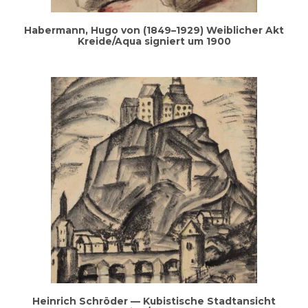
Haber­mann, Hugo von (1849–1929) Weib­li­cher Akt
Kreide/Aqua signiert um 1900
Hein­rich Schrö­der — Kubis­ti­sche Stadt­an­sicht