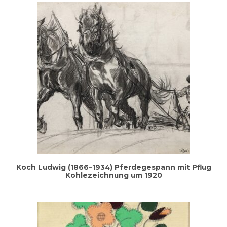
Koch Lud­wig (1866–1934) Pfer­de­ge­spann mit Pflug
Koh­le­zeich­nung um 1920