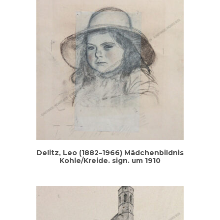
Delitz, Leo (1882–1966) Mäd­chen­bild­nis
Kohle/Kreide. sign. um 1910