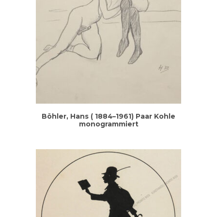
Böh­ler, Hans ( 1884–1961) Paar Koh­le
monogrammiert