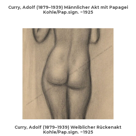
Cur­ry, Adolf (1879–1939) Männ­li­cher Akt mit Papa­gei
Kohle/Pap.sign. ~1925
Cur­ry, Adolf (1879–1939) Weib­li­cher Rücken­akt
Kohle/Pap.sign. ~1925