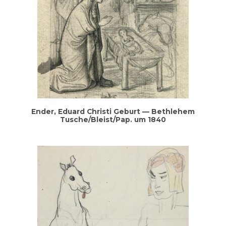
Ender, Edu­ard Chris­ti Geburt — Beth­le­hem
Tusche/Bleist/Pap. um 1840