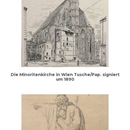
Die Mino­ri­ten­kir­che in Wien Tusche/Pap. signiert
um 1890