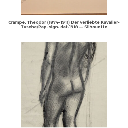
Cram­pe, Theo­dor (1874–1911) Der ver­lieb­te Kava­lier-
Tusche/Pap. sign. dat.1918 — Silhouette