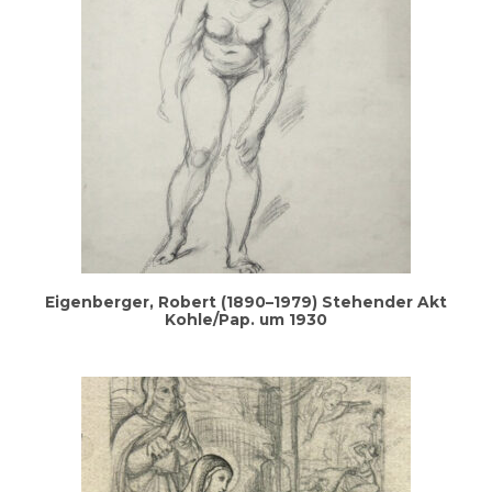
Eigen­ber­ger, Robert (1890–1979) Ste­hen­der Akt
Kohle/Pap. um 1930