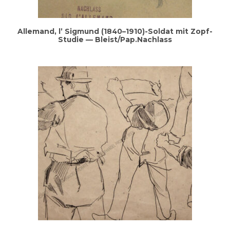
Alle­mand, l’ Sig­mund (1840–1910)-Soldat mit Zopf-
Stu­die — Bleist/Pap.Nachlass