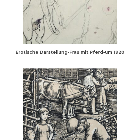
Ero­ti­sche Dar­stel­lung-Frau mit Pferd-um 1920