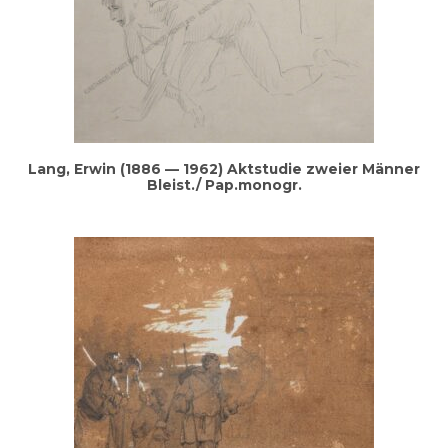
Lang, Erwin (1886 — 1962) Akt­stu­die zwei­er Män­ner
Bleist./ Pap.monogr.