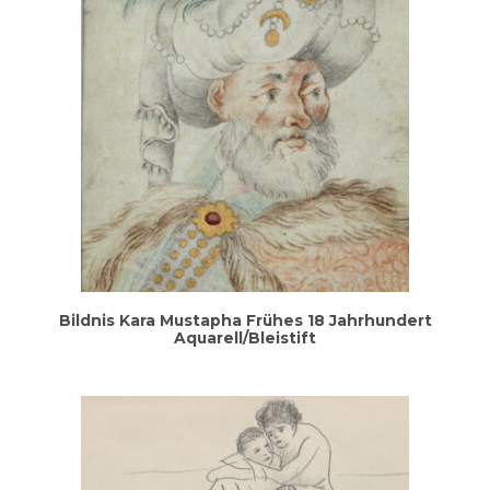
Bild­nis Kara Mus­ta­pha Frü­hes 18 Jahr­hun­dert
Aquarell/Bleistift