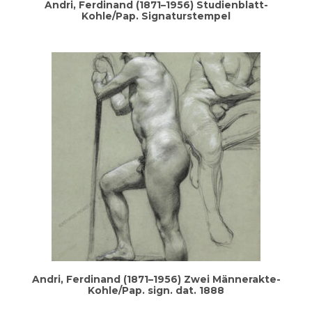
Andri, Fer­di­nand (1871–1956) Stu­di­en­blatt-
Kohle/Pap. Signaturstempel
Andri, Fer­di­nand (1871–1956) Zwei Män­ner­ak­te-
Kohle/Pap. sign. dat. 1888