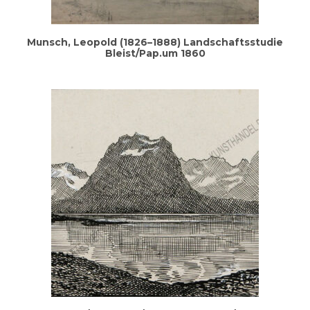
Munsch, Leo­pold (1826–1888) Land­schafts­stu­die
Bleist/Pap.um 1860