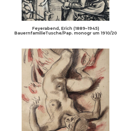
Feyer­abend, Erich (1889–1945)
BauernfamilieTusche/Pap. mono­gr um 1910/20