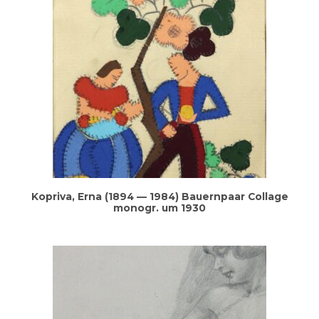
Kopri­va, Erna (1894 — 1984) Bau­ern­paar Col­la­ge
mono­gr. um 1930