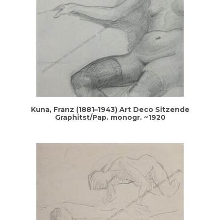
Kuna, Franz (1881–1943) Art Deco Sit­zen­de
Graphitst/Pap. mono­gr. ~1920