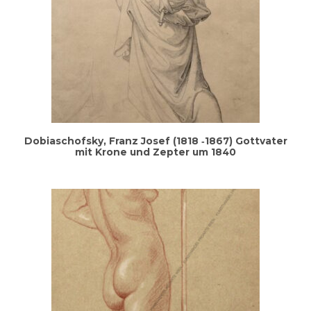
Dobi­a­schofs­ky, Franz Josef (1818 ‑1867) Gott­va­ter
mit Kro­ne und Zep­ter um 1840