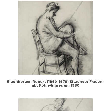
Eigen­ber­ger, Robert (1890–1979) Sit­zen­der Frau­en­
akt Kohle/Ingres um 1930