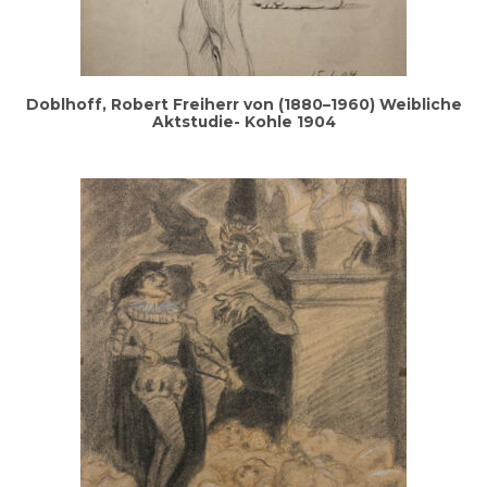
Doblhoff, Robert Frei­herr von (1880–1960) Weib­li­che
Akt­stu­die- Koh­le 1904