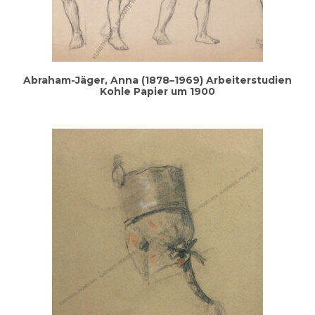
Abra­ham-Jäger, Anna (1878–1969) Arbei­ter­stu­di­en
Koh­le Papier um 1900