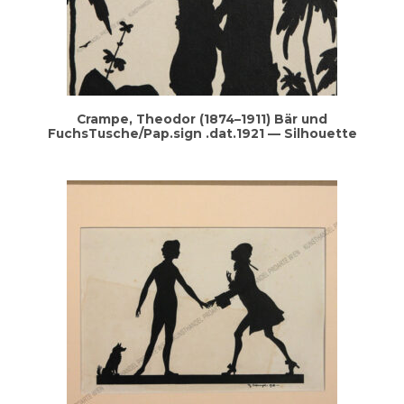
Cram­pe, Theo­dor (1874–1911) Bär und
FuchsTusche/Pap.sign .dat.1921 — Silhouette