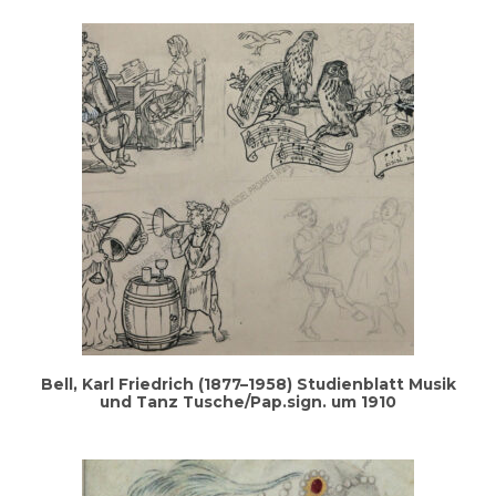
Bell, Karl Fried­rich (1877–1958) Stu­di­en­blatt Musik
und Tanz Tusche/Pap.sign. um 1910