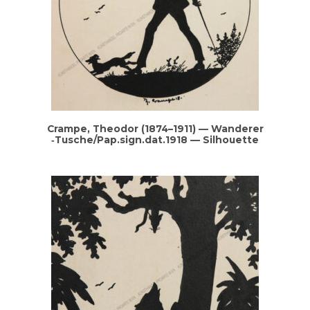
Cram­pe, Theo­dor (1874–1911) — Wan­de­rer
‑Tusche/Pap.sign.dat.1918 — Silhouette