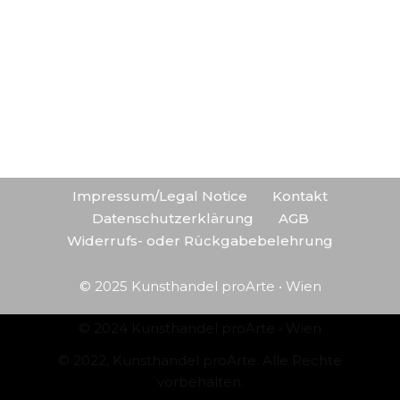
Impressum/Legal Notice
Kontakt
Datenschutzerklärung
AGB
Widerrufs- oder Rückgabebelehrung
© 2025 Kunsthandel proArte • Wien
© 2024 Kunsthandel proArte • Wien
© 2022, Kunsthandel proArte. Alle Rechte
vorbehalten.