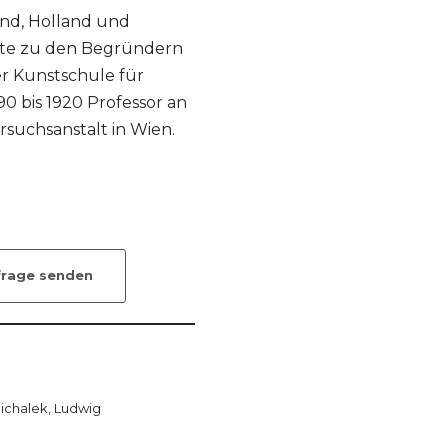
land, Holland und
rte zu den Begründern
er Kunstschule für
0 bis 1920 Professor an
suchsanstalt in Wien.
frage senden
ichalek, Ludwig