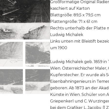
Großformatige Original Radier
kaschiert auf Karton
Blattgröße: 89,5 x 79,5 cm
Plattengröße: 71 x 61 cm
Rechts unterhalb der Platte mit
Ludwig Michalek
Links unten mit Bleistift beze
um 1900
Ludwig Michalek geb. 1859 in 
Wien. Österreichischer Maler,
Kupferstecher. Er wurde als S
Eisenbahningenieurs in Teme
geboren. Ab 1873 an der Aka
Künste in Wien. Schüler von A
Griepenkerl und C. Wurzinger
bei dem Grafiker L. Jacoby. []