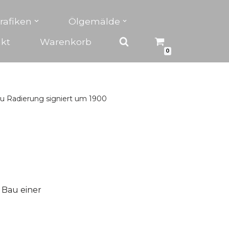
rafiken
Ölgemälde
kt
Warenkorb
0
au Radierung signiert um 1900
) Bau einer