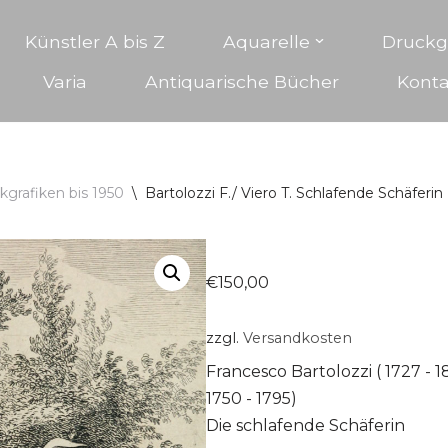
Künstler A bis Z
Aquarelle
Druckg
Varia
Antiquarische Bücher
Konta
kgrafiken bis 1950
\
Bartolozzi F./ Viero T. Schlafende Schäferin
€
150,00
zzgl.
Versandkosten
Francesco Bartolozzi ( 1727 - 
1750 - 1795)
Die schlafende Schäferin