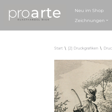
Neu im Shop
Zum
Zeichnungen
Inhalt
springen
Start
\
[2] Druckgrafiken
\
Druc