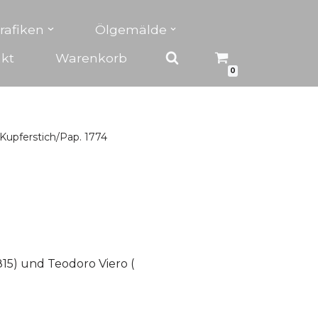
rafiken
Ölgemälde
kt
Warenkorb
0
 Kupferstich/Pap. 1774
1815) und Teodoro Viero (