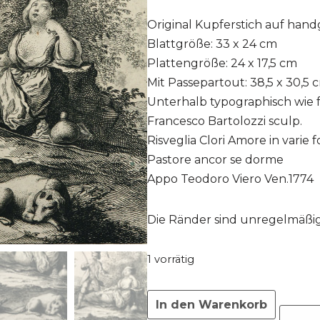
Original Kupferstich auf han
Blattgröße: 33 x 24 cm
Plattengröße: 24 x 17,5 cm
Mit Passepartout: 38,5 x 30,5 
Unterhalb typographisch wie f
Francesco Bartolozzi sculp.
Risveglia Clori Amore in varie 
Pastore ancor se dorme
Appo Teodoro Viero Ven.1774
Die Ränder sind unregelmäßig
1 vorrätig
In den Warenkorb