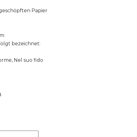
dgeschöpften Papier
cm
olgt bezeichnet:
forme, Nel suo fido
.