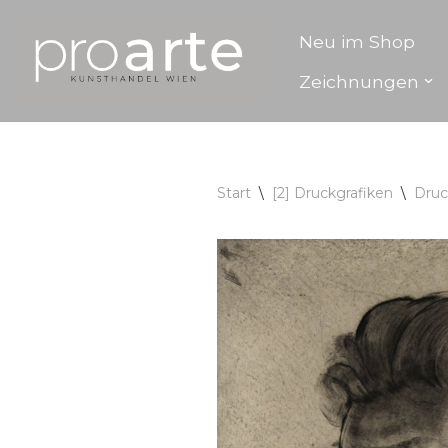
Neu im Shop
Zum
Zeichnungen
Inhalt
springen
Start
\
[2] Druckgrafiken
\
Druc