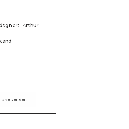
dsigniert : Arthur
stand
frage senden