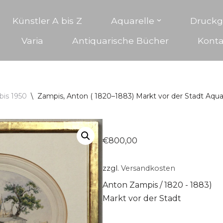
Künstler A bis Z
Aquarelle
Druckg
Varia
Antiquarische Bücher
Konta
bis 1950
\
Zampis, Anton ( 1820–1883) Markt vor der Stadt Aq
€
800,00
zzgl.
Versandkosten
Anton Zampis / 1820 - 1883)
Markt vor der Stadt