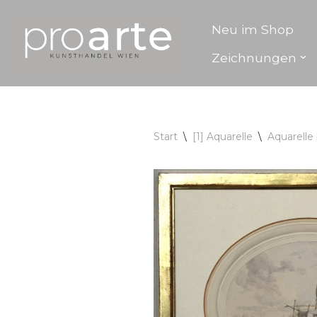
Neu im Shop
Zum
Zeichnungen
Inhalt
springen
Start
\
[1] Aquarelle
\
Aquarelle 