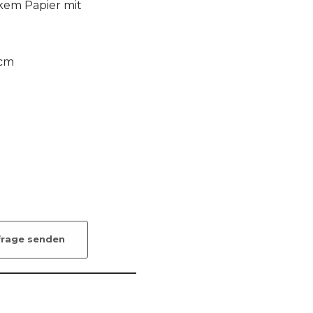
kem Papier mit
 cm
frage senden