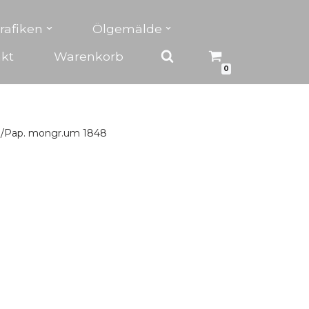
rafiken
Ölgemälde
kt
Warenkorb
0
ua/Pap. mongr.um 1848