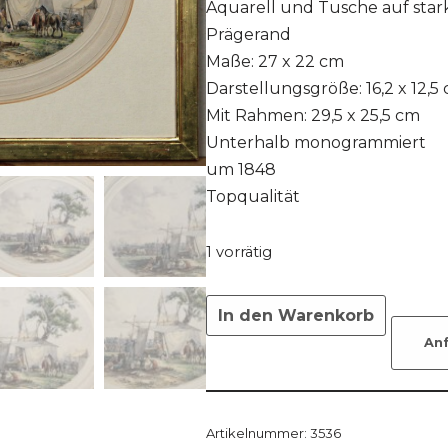
Aquarell und Tusche auf star
Prägerand
Maße: 27 x 22 cm
Darstellungsgröße: 16,2 x 12,5
Mit Rahmen: 29,5 x 25,5 cm
Unterhalb monogrammiert
um 1848
Topqualität
1 vorrätig
In den Warenkorb
An
Artikelnummer:
3536