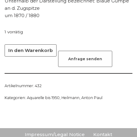
Unterhalb der Darstellung bezeichnet: Blaue Gumpe
an d. Zugspitze
um 1870 / 1880
1 vorrätig
In den Warenkorb
Anfrage senden
Artikelnummer:
432
Kategorien:
Aquarelle bis 1950
,
Heilmann, Anton Paul
Impressum/Legal Notice
Kontakt