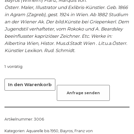
Bayros (Wilhelm) Franz, Marquis von.
Österr. Maler, Illustrator und Exlibris-Künstler. Geb. 1866
in Agram (Zagreb), gest. 1924 in Wien. Ab 1882 Studium
an der Wiener Ak. Der bild.Künste bei Griepenkerl. Dem
Jugendstil verhafteter, vom Rokoko und A. Beardsley
beeinflusster kapriziöser Zeichner. Etc. Werke in:
Albertina Wien, Histor. Mus.d.Stadt Wien . Lit:u.a.Österr.
Künstler Lexikon. Rud. Schmidt.
1 vorrätig
In den Warenkorb
Anfrage senden
Artikelnummer:
3006
Kategorien:
Aquarelle bis 1950
,
Bayros, Franz von