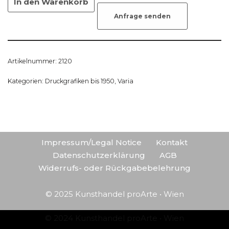
In den Warenkorb
Anfrage senden
Artikelnummer:
2120
Kategorien:
Druckgrafiken bis 1950
,
Varia
Impressum/Legal Notice
Kontakt
Datenschutzerklärung
AGB
Widerrufs- oder Rückgabebelehrung
© 2025 Kunsthandel proArte • Wien
© 2024 Kunsthandel proArte • Wien