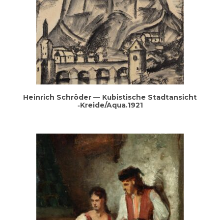
Hein­rich Schrö­der — Kubis­ti­sche Stadt­an­sicht
‑Kreide/Aqua.1921