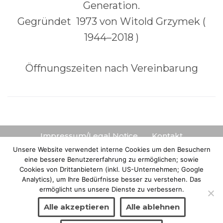
Gene­ra­ti­on.
Gegrün­det 1973 von Witold Grzy­mek (
1944–2018 )
Öff­nungs­zei­ten nach Vereinbarung
Impressum/Legal Notice
Kontakt
Datenschutzerklärung
AGB
Unsere Website verwendet interne Cookies um den Besuchern
eine bessere Benutzererfahrung zu ermöglichen; sowie
Widerrufs- oder Rückgabebelehrung
Cookies von Drittanbietern (inkl. US-Unternehmen; Google
Analytics), um Ihre Bedürfnisse besser zu verstehen. Das
© 2025 Kunsthandel proArte • Wien
ermöglicht uns unsere Dienste zu verbessern.
Alle akzeptieren
Alle ablehnen
© 2024 Kunsthandel proArte • Wien