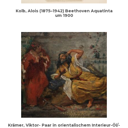
Kolb, Alo­is (1875–1942) Beet­ho­ven Aqua­tin­ta
um 1900
Krä­mer, Vik­tor- Paar in ori­en­ta­li­schem Inte­ri­eur-Öl/­