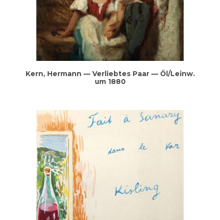
Kern, Her­mann — Ver­lieb­tes Paar — Öl/Leinw.
um 1880