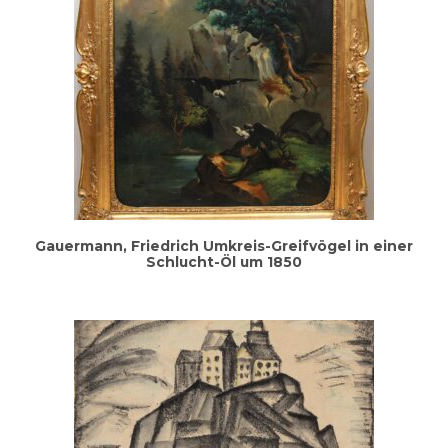
Gau­er­mann, Fried­rich Umkreis-Greif­vö­gel in einer
Schlucht-Öl um 1850