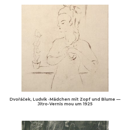
Dvořá­ček, Lud­vík ‑Mäd­chen mit Zopf und Blu­me —
Jit­ro-Ver­nis mou um 1925