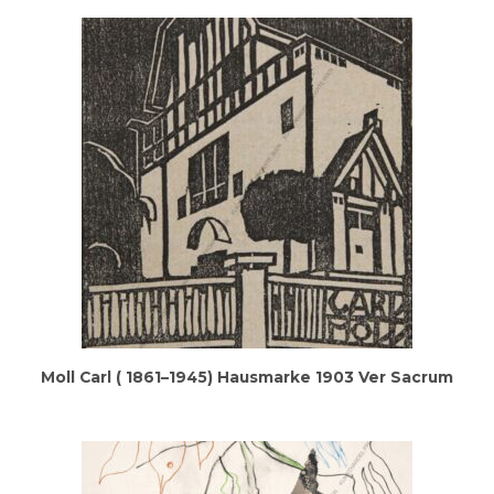
Moll Carl ( 1861–1945) Haus­mar­ke 1903 Ver Sacrum