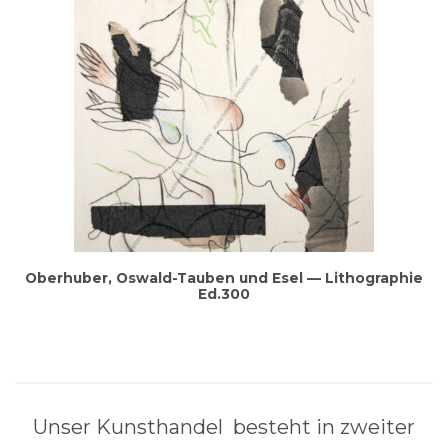
Ober­hu­ber, Oswald-Tau­ben und Esel — Litho­gra­phie
Ed.300
Unser Kunst­han­del besteht in zwei­ter