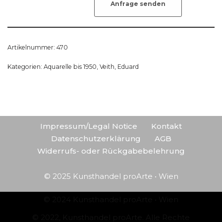
Anfrage senden
Artikelnummer:
470
Kategorien:
Aquarelle bis 1950
,
Veith, Eduard
Impressum/Legal Notice
Kontakt
Datenschutzerklärung
AGB
Widerrufs- oder Rückgabebelehrung
© 2025 Kunsthandel proArte • Wien
© 2024 Kunsthandel proArte • Wien
© 2022, Kunsthandel proArte. Alle Rechte