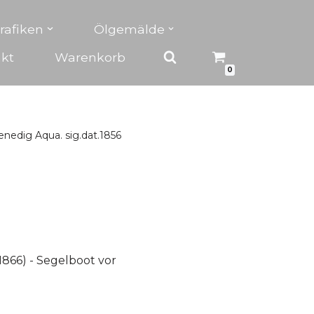
rafiken
Ölgemälde
kt
Warenkorb
0
enedig Aqua. sig.dat.1856
1866) - Segelboot vor