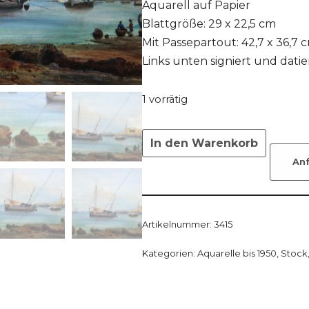
Aquarell auf Papier
Blattgröße: 29 x 22,5 cm
Mit Passepartout: 42,7 x 36,7 
Links unten signiert und datier
1 vorrätig
In den Warenkorb
An
Artikelnummer:
3415
Kategorien:
Aquarelle bis 1950
,
Stock,