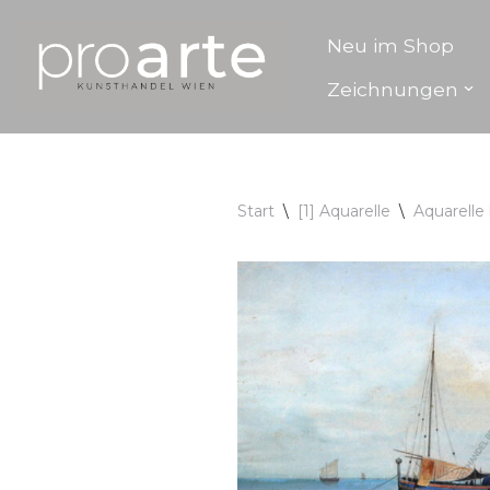
Neu im Shop
Zum
Zeichnungen
Inhalt
springen
Start
\
[1] Aquarelle
\
Aquarelle 