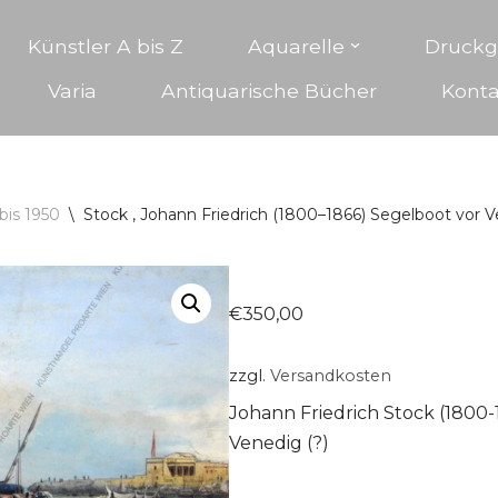
Künstler A bis Z
Aquarelle
Druckg
Varia
Antiquarische Bücher
Konta
bis 1950
\
Stock , Johann Friedrich (1800–1866) Segelboot vor V
€
350,00
zzgl.
Versandkosten
Johann Friedrich Stock (1800-
Venedig (?)