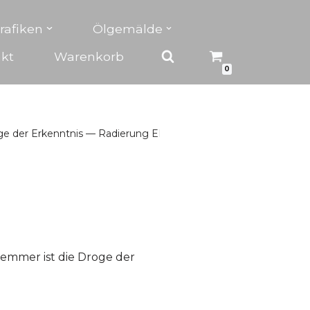
rafiken
Ölgemälde
kt
Warenkorb
0
ge der Erkenntnis — Radierung ED 99 um 1965
emmer ist die Droge der