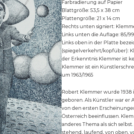
Farbradierung auf Papier
Blattgröße: 53,5 x 38 cm
Plattengröße: 21 x 14 cm
Rechts unten signiert: Klemm
Links unten die Auflage: 85/99
Links oben in der Platte beze
(spiegelverkehrt/kopfüber): K
der Erkenntnis Klemmer ist k
Klemmer ist ein Künstlerschr
um 1963/1965
Robert Klemmer wurde 1938 i
geboren. Als Künstler war er 
von den ersten Erscheinungen
Österreich beeinflussen. Kle
anderes Thema als sich selbst. 
stehend, laufend, von oben, v