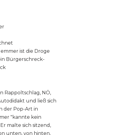
er
ichnet
lemmer ist die Droge
ein Bürgerschreck-
eck
n Rappoltschlag, NÖ,
Autodidakt und ließ sich
 der Pop-Art in
mmer "kannte kein
Er malte sich sitzend,
on unten, von hinten,