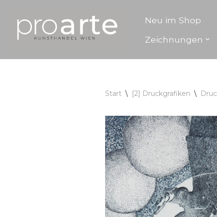
Neu im Shop
Zum
Zeichnungen
Inhalt
springen
Start
\
[2] Druckgrafiken
\
Druc