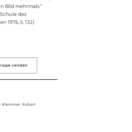
n Bild mehrmals.“
 Schule des
n 1976, S. 132)
frage senden
0
,
Klemmer, Robert