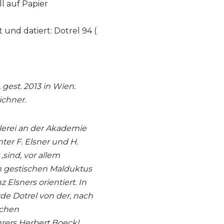
l auf Papier
nd datiert: Dotrel 94 (
 gest. 2013 in Wien.
ichner.
lerei an der Akademie
er F. Elsner und H.
,sind, vor allem
em gestischen Malduktus
 Elsners orientiert. In
de Dotrel von der, nach
schen
rers Herbert Boeckl