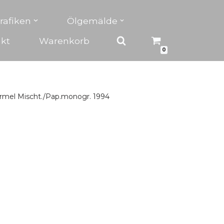
rafiken
Ölgemälde
kt
Warenkorb
0
formel Mischt./Pap.monogr. 1994