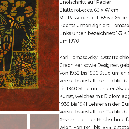
Linolschnitt auf Papier
Blattgröße: ca. 63 x 47 cm
Mit Passepartout: 85,5 x 66 cm
Rechts unten signiert: Tomas
Links unten bezeichnet: 1/3 K
um 1970
Karl Tomasovsky . Österreichi
Graphiker sowie Designer. geb. 
Von 1932 bis 1936 Studium an
Versuchsanstalt für Textilindu
bis 1940 Studium an der Aka
Kunst, welches mit Diplom ab
1939 bis 1941 Lehrer an der 
Versuchsanstalt für Textilindus
Assistent an der Hochschule 
Wien. Von 1941 bis 1945 leistet