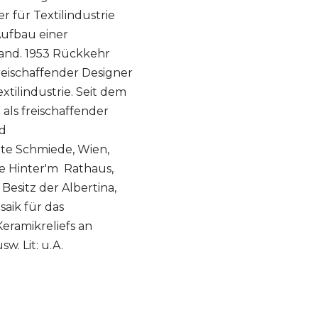
er für Textilindustrie
 Aufbau einer
sland. 1953 Rückkehr
reischaffender Designer
xtilindustrie. Seit dem
h als freischaffender
nd
lte Schmiede, Wien,
ie Hinter'm Rathaus,
Besitz der Albertina,
aik für das
ramikreliefs an
w. Lit: u.A.