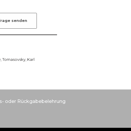
frage senden
0
,
Tomasovsky, Karl
s- oder Rückgabebelehrung