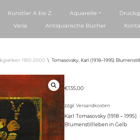
Künstler A bis Z
Aquarelle
Druckg
Varia
Antiquarische Bücher
Konta
kgrafiken 1950-2000
\
Tomasovsky, Karl (1918–1995) Blumenstill
€
135,00
zzgl.
Versandkosten
Karl Tomasovsky (1918 – 1995)
Blumenstillleben in Gelb