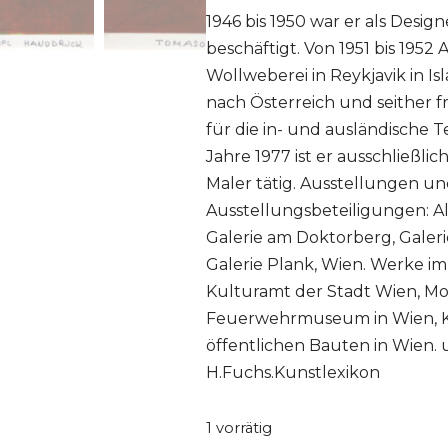
1946 bis 1950 war er als Design
beschäftigt. Von 1951 bis 1952
Wollweberei in Reykjavik in I
nach Österreich und seither f
für die in- und ausländische Te
Jahre 1977 ist er ausschließlic
Maler tätig. Ausstellungen u
Ausstellungsbeteiligungen: A
Galerie am Doktorberg, Galer
Galerie Plank, Wien. Werke im 
Kulturamt der Stadt Wien, Mos
Feuerwehrmuseum in Wien, Ke
öffentlichen Bauten in Wien. us
H.Fuchs.Kunstlexikon
1 vorrätig