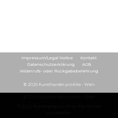
Impressum/Legal Notice
Kontakt
Datenschutzerklärung
AGB
Widerrufs- oder Rückgabebelehrung
© 2025 Kunsthandel proArte • Wien
© 2024 Kunsthandel proArte • Wien
© 2022, Kunsthandel proArte. Alle Rechte
vorbehalten.