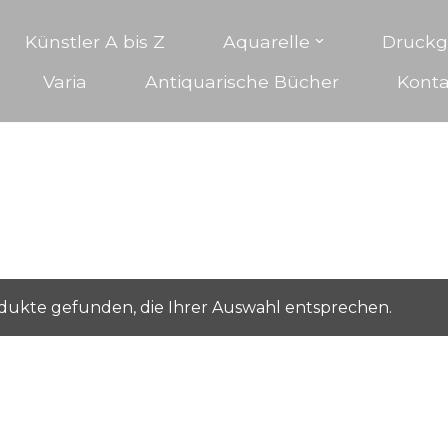
Künstler A bis Z
Aquarelle
Druckg
Varia
Antiquarische Bücher
Konta
­duk­te gefun­den, die Ihrer Aus­wahl entsprechen.