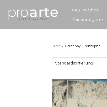
Neu im Shop
Zum
Zeichnungen
Inhalt
springen
Start
\
Carbenay, Christophe